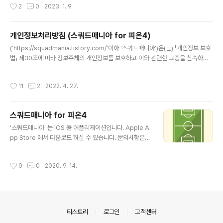
작성시간
2
0
2023. 1. 9.
인 혹은 기타 미풍양속에 위배되는 모든 게시물 위와 같은 게시물들에 대해 유저분들
은 신고 기능을 이용하실 수 있으며, 특정 글에 5회 이상 신고가 누적되면 해당 글은
자동으로 블라인드 처리됩니다. 또한 위와 같은 게시판 규정에 맞지 않는 게시물들은
개인정보처리방침 (스쿼드매니아 for 피온4)
운영자에 의해 예고없이 삭제될 수 있으며, 아이디 정지/차단/삭제 등 매니아톡 기능
글 내용
이용에 불이익을 받을 수 있습니다. ..
('https://squadmania.tistory.com/'이하 '스쿼드매니아')은(는) 「개인정보 보호
법」 제30조에 따라 정보주체의 개인정보를 보호하고 이와 관련한 고충을 신속하고
원활하게 처리할 수 있도록 하기 위하여 다음과 같이 개인정보 처리방침을 수립·공개
합니다. ○ 이 개인정보처리방침은 2022년 4월 26부터 적용됩니다. 제1조(개인정
작성시간
11
2
2022. 4. 27.
보의 처리 목적) ('https://squadmania.tistory.com/'이하 '스쿼드매니아')은(는)
다음의 목적을 위하여 개인정보를 처리합니다. 처리하고 있는 개인정보는 다음의 목
적 이외의 용도로는 이용되지 않으며 이용 목적이 변경되는 경우에는 「개인정보 보호
스쿼드매니아 for 피온4
법」 제18조에 따라 별도의 동의를 받는 등 필요한 조치를 이..
글 내용
'스쿼드매니아' 는 iOS 용 어플리케이션입니다. Apple A
pp Store 에서 다운로드 하실 수 있습니다. 문의사항은
아래 내용 참조 바랍니다. 홈페이지 : squadmania.tistor
y.com 이메일 : amazinghajin@gmail.com
작성시간
0
0
2020. 9. 14.
의안내
티스토리
로그인
고객센터