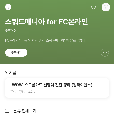
검색하기
티스토리
스쿼드매니아 for FC온라인
구독자
0
FC온라인4 비공식 지원 앱인 '스쿼드매니아' 의 블로그입니다
구독하기
신고하기 레이어
열기
인기글
[WOW]스트롬가드 선행퀘 간단 정리 (얼라이언스)
0
0
조회
2
분류 전체보기