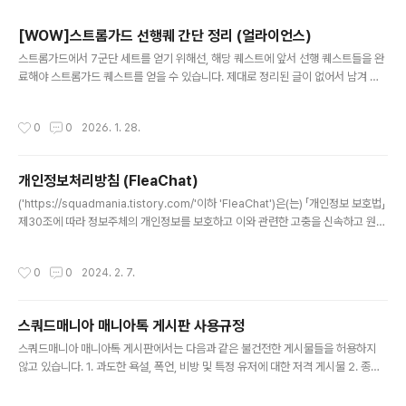
주요 글 목록
[WOW]스트롬가드 선행퀘 간단 정리 (얼라이언스)
글 내용
스트롬가드에서 7군단 세트를 얻기 위해선, 해당 퀘스트에 앞서 선행 퀘스트들을 완
료해야 스트롬가드 퀘스트를 얻을 수 있습니다. 제대로 정리된 글이 없어서 남겨 봅
니다. 일단, 신규로 생성 후에 만렙을 막 찍은 상태의 캐릭터라 가정하고 시작합니다.
0. 게임 설정으로 가서 저레벨 퀘스트 보임 표시에 체크. 1. 스톰윈드 포탈을 통해 보
작성시간
0
0
2026. 1. 28.
랄러스로 이동. 2. 보랄러스 여관 앞 오른쪽에 대지 수호자로부터 퀘스트 수락 (마그
니를 찾으라는 퀘스트) 3. 스톰윈드로 돌아가서 울둠 혹은 시간동굴로 이동. 4. 날 것
타고 날아서 실리더스 맵 오른쪽 상단의 지도르미에게 말을 걸어, '현재로 전환' 클릭
개인정보처리방침 (FleaChat)
5. 실리더스 중앙 마그니에게 찾아가서, 주는 퀘스트 라인대로 진행. 6. 퀘스트 진행
글 내용
하다 보면, 스톰윈드 국..
('https://squadmania.tistory.com/'이하 'FleaChat')은(는) 「개인정보 보호법」
제30조에 따라 정보주체의 개인정보를 보호하고 이와 관련한 고충을 신속하고 원활
하게 처리할 수 있도록 하기 위하여 다음과 같이 개인정보 처리방침을 수립·공개합니
다. ○ 이 개인정보처리방침은 2022년 4월 26부터 적용됩니다. 제1조(개인정보의
작성시간
0
0
2024. 2. 7.
처리 목적) ('https://squadmania.tistory.com/' 이하 'FleaChat')은(는) 다음의
목적을 위하여 개인정보를 처리합니다. 처리하고 있는 개인정보는 다음의 목적 이외
의 용도로는 이용되지 않으며 이용 목적이 변경되는 경우에는 「개인정보 보호법」 제1
스쿼드매니아 매니아톡 게시판 사용규정
8조에 따라 별도의 동의를 받는 등 필요한 ..
글 내용
스쿼드매니아 매니아톡 게시판에서는 다음과 같은 불건전한 게시물들을 허용하지
않고 있습니다. 1. 과도한 욕설, 폭언, 비방 및 특정 유저에 대한 저격 게시물 2. 종교,
정치, 지역감정 등 분란을 유발할 수 있는 게시물 3. 선정적인 이미지, 음란물 및 음담
패설 등이 포함된 게시물 4. 승인되지 않은 상업적인 홍보 및 광고 게시물 5. 위법적